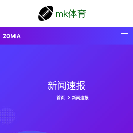
新闻速报
首页
新闻速报