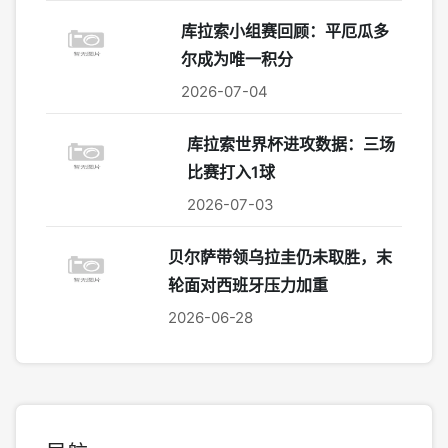
库拉索小组赛回顾：平厄瓜多
尔成为唯一积分
2026-07-04
库拉索世界杯进攻数据：三场
比赛打入1球
2026-07-03
贝尔萨带领乌拉圭仍未取胜，末
轮面对西班牙压力加重
2026-06-28