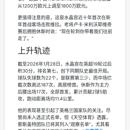
从1200万欧元上调至1800万欧元。
更值得注意的是，这是水晶宫近十年首次在新
年首战客场击败维拉。老将卢卡·米利沃耶维奇
赛后拥抱休斯时说：“现在轮到你带着我们往前
走了。”
上升轨迹
截至2026年1月28日，水晶宫在英超19轮过后
积30分，排名第七，创下同期队史最佳开局。
球队失球数为22个，是联赛第三少，而中场拦
截次数高达187次，高居榜首。休斯作为主力
后腰出场17次，全部首发，累计贡献2球5助
攻，跑动距离场均11.4公里。
他的表现甚至引起了英格兰国家队的关注。尽
管尚未入选正式名单，但《天空体育》透露，
索斯盖特团队已将其列入“观察名单”，尤其看