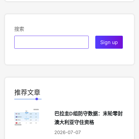
搜索
推荐文章
巴拉圭D组防守数据：末轮零封
澳大利亚守住资格
2026-07-07