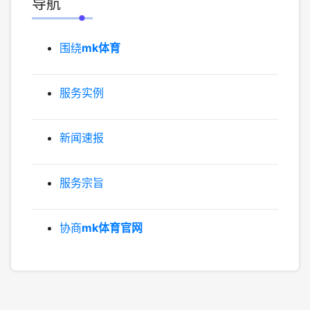
导航
围绕
mk体育
服务实例
新闻速报
服务宗旨
协商
mk体育官网